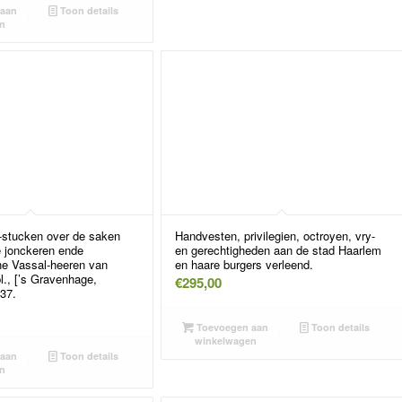
aan
Toon details
n
-stucken over de saken
Handvesten, privilegien, octroyen, vry-
e jonckeren ende
en gerechtigheden aan de stad Haarlem
he Vassal-heeren van
en haare burgers verleend.
l., [’s Gravenhage,
€
295,00
37.
Toevoegen aan
Toon details
winkelwagen
aan
Toon details
n