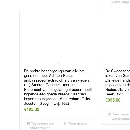
winkelwage
De rechte beschryvingh van alle het
De Sweedsche 
gene den heer Adriaen Paau,
leven van Gus
ambassadeur extraordinary van wegen
zijn eige hands
(…) Staaten Generael, met het
uitgegeeven do
Parlement van Engelant getraceert heeft
Nederduits ve
nopende een goede vreede tusschen
Beek, 1733.
beyde republijcquen. Amsterdam, Gillis
€
395,00
Joosten [Saeghman], 1652.
€
195,00
Toevoegen 
winkelwage
Toevoegen aan
Toon details
winkelwagen