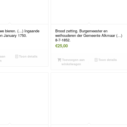
we bieren. (…) Ingaande
Brood zetting. Burgemeester en
en January 1750.
wethouderen der Gemeente Alkmaar (…)
8-7-1852.
€
25,00
aan
Toon details
Toevoegen aan
Toon details
n
winkelwagen