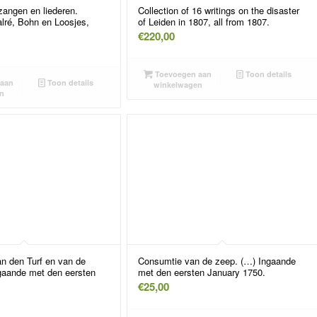
ezangen en liederen.
Collection of 16 writings on the disaster
lré, Bohn en Loosjes,
of Leiden in 1807, all from 1807.
€
220,00
Toevoegen aan
Toon details
aan
Toon details
winkelwagen
n
n den Turf en van de
Consumtie van de zeep. (…) Ingaande
gaande met den eersten
met den eersten January 1750.
€
25,00