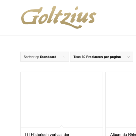
Sorteer op
Toon
Standaard
30 Producten per pagina
[1] Historisch verhaal der
Album du Rhin.