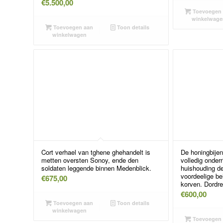
€
5.500,00
Toevoegen 
winkelwage
Toevoegen aan
Toon details
winkelwagen
Cort verhael van tghene ghehandelt is
De honingbijen
metten oversten Sonoy, ende den
volledig onder
soldaten leggende binnen Medenblick.
huishouding de
voordeelige be
€
675,00
korven. Dordre
€
600,00
Toevoegen aan
Toon details
winkelwagen
Toevoegen 