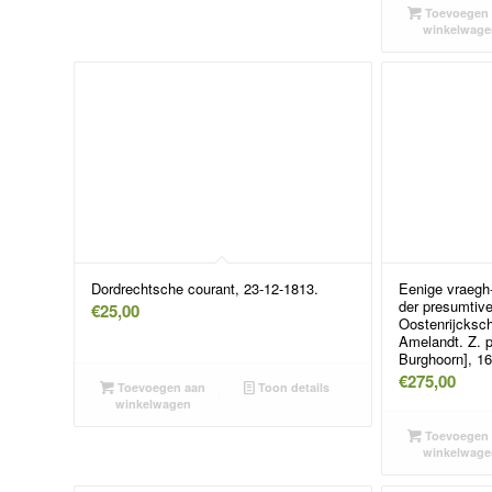
Toevoegen 
winkelwage
Dordrechtsche courant, 23-12-1813.
Eenige vraegh
der presumtiv
€
25,00
Oostenrijcksc
Amelandt. Z. p
Burghoorn], 16
€
275,00
Toevoegen aan
Toon details
winkelwagen
Toevoegen 
winkelwage