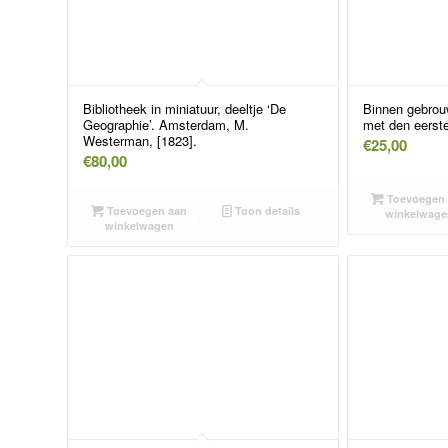
Bibliotheek in miniatuur, deeltje ‘De
Binnen gebrou
Geographie’. Amsterdam, M.
met den eerst
Westerman, [1823].
€
25,00
€
80,00
Toevoegen 
Toevoegen aan
Toon details
winkelwage
winkelwagen