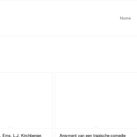
Home
 Ems, L.J. Kirchberger,
Argvment van een tragische-comedie