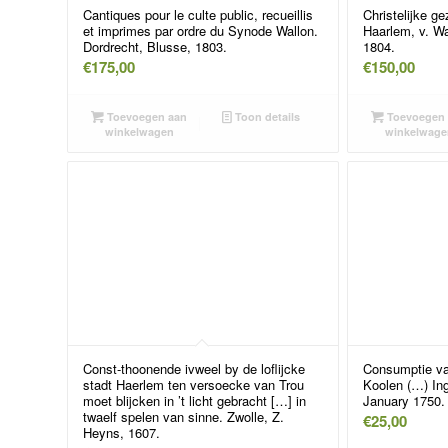
Cantiques pour le culte public, recueillis
Christelijke g
et imprimes par ordre du Synode Wallon.
Haarlem, v. Wa
Dordrecht, Blusse, 1803.
1804.
€
175,00
€
150,00
Toevoegen aan
Toon details
Toevoegen 
winkelwagen
winkelwage
Const-thoonende ivweel by de loflijcke
Consumptie va
stadt Haerlem ten versoecke van Trou
Koolen (…) In
moet blijcken in ’t licht gebracht […] in
January 1750.
twaelf spelen van sinne. Zwolle, Z.
€
25,00
Heyns, 1607.