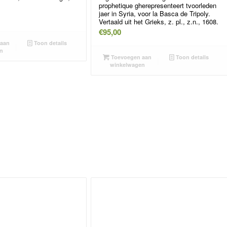
prophetique gherepresenteert tvoorleden
jaer in Syria, voor la Basca de Tripoly.
Vertaald uit het Grieks, z. pl., z.n., 1608.
€
95,00
aan
Toon details
n
Toevoegen aan
Toon details
winkelwagen