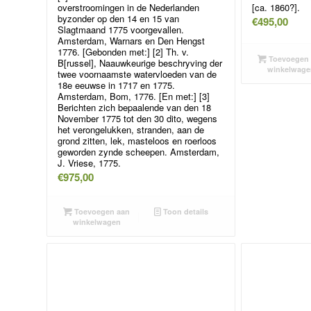
overstroomingen in de Nederlanden
[ca. 1860?].
byzonder op den 14 en 15 van
€
495,00
Slagtmaand 1775 voorgevallen.
Amsterdam, Warnars en Den Hengst
1776. [Gebonden met:] [2] Th. v.
Toevoegen 
B[russel], Naauwkeurige beschryving der
winkelwage
twee voornaamste watervloeden van de
18e eeuwse in 1717 en 1775.
Amsterdam, Bom, 1776. [En met:] [3]
Berichten zich bepaalende van den 18
November 1775 tot den 30 dito, wegens
het verongelukken, stranden, aan de
grond zitten, lek, masteloos en roerloos
geworden zynde scheepen. Amsterdam,
J. Vriese, 1775.
€
975,00
Toevoegen aan
Toon details
winkelwagen