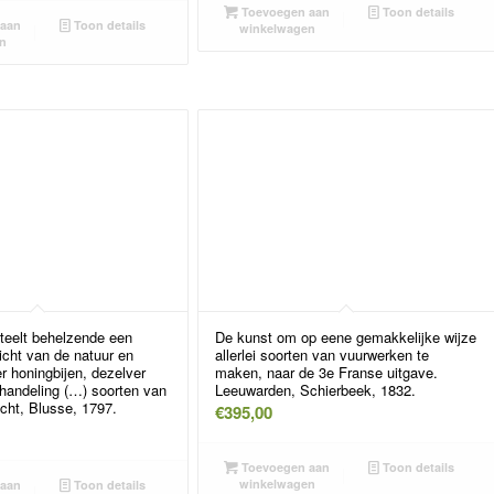
Toevoegen aan
Toon details
aan
Toon details
winkelwagen
n
teelt behelzende een
De kunst om op eene gemakkelijke wijze
richt van de natuur en
allerlei soorten van vuurwerken te
r honingbijen, dezelver
maken, naar de 3e Franse uitgave.
handeling (…) soorten van
Leeuwarden, Schierbeek, 1832.
cht, Blusse, 1797.
€
395,00
Toevoegen aan
Toon details
winkelwagen
aan
Toon details