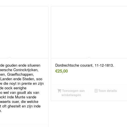
de gouden ende silueren
Dordrechtsche courant, 11-12-1813.
eersche Coninckrijcken,
€
25,00
en, Graeffschappen,
, Landen ende Steden, soo
e die noyt in prente en zijn
de oock eenighe
Toevoegen aan
Toon details
o wel van goudt als van
winkelwagen
eckt inde Munte vande
waerts ouer, die welcke
 oft ghestelt en zijn inde
e.