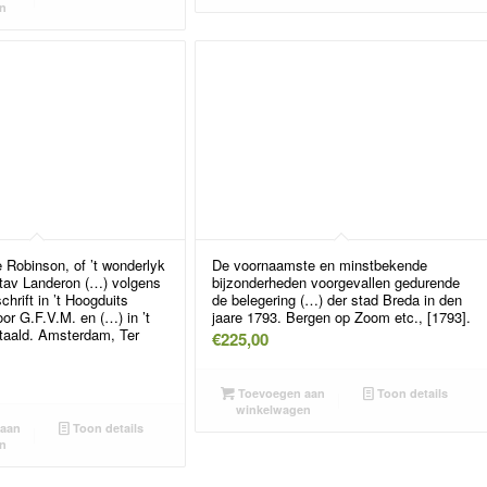
n
Robinson, of ’t wonderlyk
De voornaamste en minstbekende
tav Landeron (…) volgens
bijzonderheden voorgevallen gedurende
chrift in ’t Hoogduits
de belegering (…) der stad Breda in den
or G.F.V.M. en (…) in ’t
jaare 1793. Bergen op Zoom etc., [1793].
rtaald. Amsterdam, Ter
€
225,00
Toevoegen aan
Toon details
winkelwagen
aan
Toon details
n