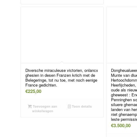
Diversche miraculeuse victorien, onlancx
Dongheualueer
ghesien in desen Franzen kriich met de
Munte van diu
Belegeringe, tot nu toe, met noch eenige
Hertoochdomm
France gedichten.
Heerlijcheden
oude als nieuw
€
225,00
gheweest : En
Penninghen so
siluere ghema
Toevoegen aan
Toon details
landen van her
winkelwagen
niet ghenaempt
leste permissi
€
3.500,00