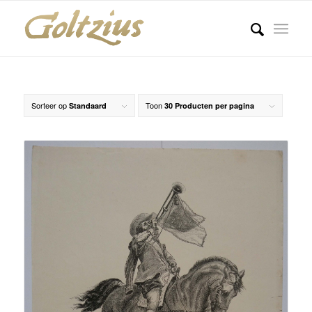
Sorteer op
Toon
Standaard
30 Producten per pagina