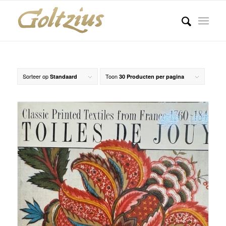
Sorteer op
Toon
Standaard
30 Producten per pagina