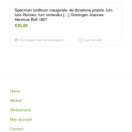
Specimen iuridicum inaugurale, de donatione propria, tum
iuris Romani, tum omlandici […] Groningen Joannes
Henricus Bolt 1807
€
35,00
Toevoegen aan winkelwagen
Toon details
Home
Winkel
Winkelmand
Mijn account
Contact