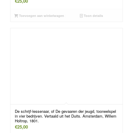
€
25,00
Toevoegen aan winkelwagen
Toon details
De schrijf-lessenaar, of De gevaaren der jeugd, tooneelspel
in vier bedrijven. Vertaald uit het Duits. Amsterdam, Willem
Holtrop, 1801.
€
25,00