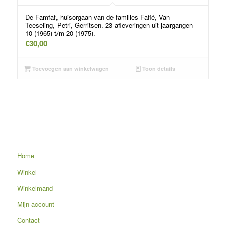
De Famfaf, huisorgaan van de families Fafié, Van
Teeseling, Petri, Gerritsen. 23 afleveringen uit jaargangen
10 (1965) t/m 20 (1975).
€
30,00
Toevoegen aan winkelwagen
Toon details
Home
Winkel
Winkelmand
Mijn account
Contact