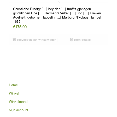
Christliche Predigt […] bey der […] fünfftzigjährigen
glücklichen Ehe […] Hermanni Vulteji […] und […] Frawen
Adelheit, geborner Happelin […] Marburg Nikolaus Hampel
1635
€
175,00
Toevoegen aan winkelwagen
Toon details
Home
Winkel
Winkelmand
Mijn account