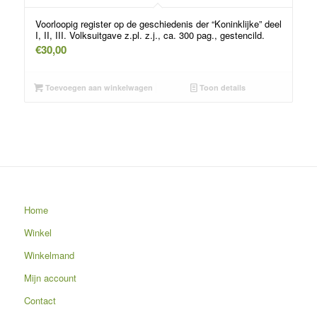
Voorloopig register op de geschiedenis der “Koninklijke” deel
I, II, III. Volksuitgave z.pl. z.j., ca. 300 pag., gestencild.
€
30,00
Toevoegen aan winkelwagen
Toon details
Home
Winkel
Winkelmand
Mijn account
Contact