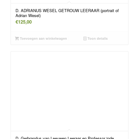
D. ADRIANUS WESEL GETROUW LEERAAR (portrait of
Adrian Wesel)
€
125,00
Toevoegen aan winkelwagen
Toon details
D. Gerbrandus van Leeuwen Leeraar en Professor inde