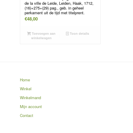
de la ville de Leide, Leiden, Haak, 1712,
(16)+275+(29) pag., geb. in geheel
perkament uit de tijd met titelprent.
€
48,00
Toevoegen aan
Toon details
winkelwagen
Home
Winkel
Winkelmand
Mijn account
Contact