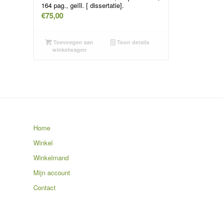
164 pag., geïll. [ dissertatie].
€
75,00
Toevoegen aan
Toon details
winkelwagen
Home
Winkel
Winkelmand
Mijn account
Contact