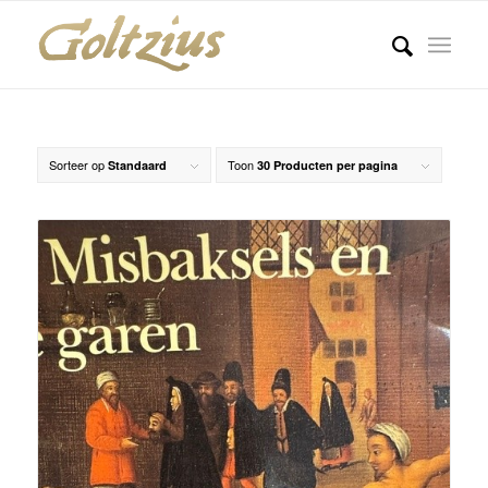
Sorteer op
Toon
Standaard
30 Producten per pagina