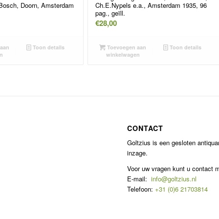
 Bosch, Doorn, Amsterdam
Ch.E.Nypels e.a., Amsterdam 1935, 96
pag., geïll.
€
28,00
aan
Toon details
Toevoegen aan
Toon details
n
winkelwagen
CONTACT
Goltzius is een gesloten antiqu
inzage.
Voor uw vragen kunt u contact
E-mail:
info@goltzius.nl
Telefoon:
+31 (0)6 21703814