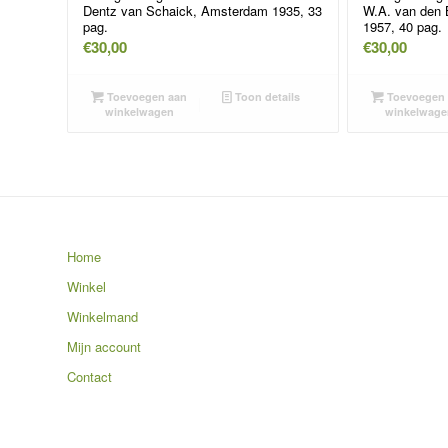
Dentz van Schaick, Amsterdam 1935, 33
W.A. van den
pag.
1957, 40 pag.
€
30,00
€
30,00
Toevoegen aan
Toon details
Toevoegen 
winkelwagen
winkelwage
Home
Winkel
Winkelmand
Mijn account
Contact