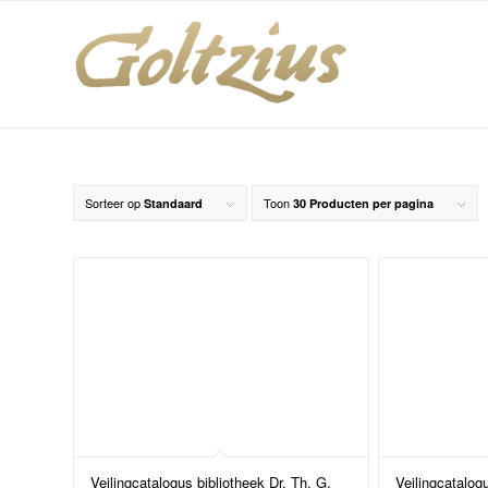
Sorteer op
Toon
Standaard
30 Producten per pagina
Veilingcatalogus bibliotheek Dr. Th. G.
Veilingcatalogu