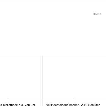
Home
s bibliotheek o.a. van Jhr.
Veilingcatalogus boeken, A.E. Schluter,