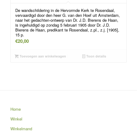
De wandschildering in de Hervormde Kerk te Rosendaal,
vervaardigd door den heer G. van den Hoef uit Amsterdam,
naar het gedachten-ontwerp van Dr. J.D. Bierens de Haan,
is ingehuldigd op zondag 5 februari 1905 door Dr. J.D.
Bierens de Haan, predikant te Rosendaal, z.pl., z.j. [1905],
15 p.
€
20,00
Toevoegen aan winkelwagen
Toon details
Home
Winkel
Winkelmand