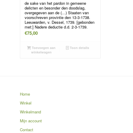
de sake van het pardon in gemeene
delicten en besonder den doodslag,
overgegeven aan de (…) Staaten van
voorschreven provintie den 13-3-1738.
Leeuwarden, v. Dessel, 1739. [gebonden
met:] Nadere deductie d.d. 2-3-1739.
€
75,00
Toevoegen aan
Toon details
winkelwagen
Home
Winkel
Winkelmand
Mijn account
Contact