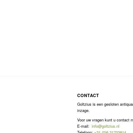
CONTACT
Goltzius is een gesloten antiqu
inzage.
Voor uw vragen kunt u contact
E-mail:
info@goltzius.nl
Telefoon:
+31 (0)6 21703814