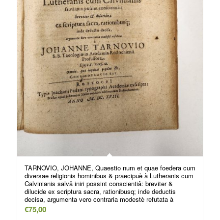
TARNOVIO, JOHANNE, Quaestio num et quae foedera cum
diversae religionis hominibus & praecipuè à Lutheranis cum
Calvinianis salvâ iniri possint conscientiâ: breviter &
dilucide ex scriptura sacra, rationibusq; inde deductis
decisa, argumenta vero contraria modestè refutata à
€
75,00