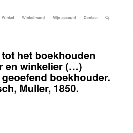
Winkel
Winkelmand
Mijn account
Contact
g tot het boekhouden
 en winkelier (…)
 geoefend boekhouder.
ch, Muller, 1850.