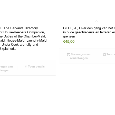
, The Servants Directory.
GEEL, J., Over den gang van het 
or House-Keepers Companion,
in oude geschiedenis en letteren e
he Duties of the Chamber-Maid,
grenzen
aid, House-Maid, Laundry-Maid,
€
45,00
r Under-Cook are fully and
 Explained..
Toevoegen aan
Toon d
winkelwagen
egen aan
Toon details
lwagen