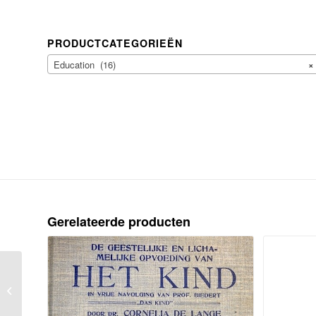
PRODUCTCATEGORIEËN
Education (16)
×
Gerelateerde producten
[HAAR, B. TER], Leven- en
karakterschets en letterkundige
verdiensten van Mr....