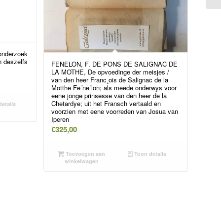
onderzoek
n deszelfs
FENELON, F. DE PONS DE SALIGNAC DE
LA MOTHE, De opvoedinge der meisjes /
van den heer Franc¸ois de Salignac de la
Motthe Fe´ne´lon; als meede onderwys voor
eene jonge prinsesse van den heer de la
Chetardye; uit het Fransch vertaald en
etails
voorzien met eene voorreden van Josua van
Iperen
€
325,00
Toevoegen aan
Toon details
winkelwagen