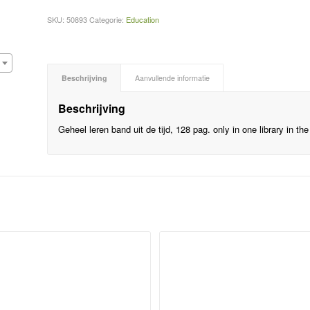
SKU:
50893
Categorie:
Education
Beschrijving
Aanvullende informatie
Beschrijving
Geheel leren band uit de tijd, 128 pag. only in one library in t