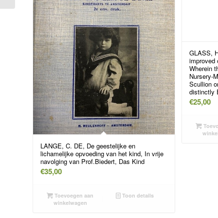
GLASS, H.
improved 
Wherein t
Nursery-M
Scullion o
distinctly
€
25,00
Toevo
winke
LANGE, C. DE, De geestelijke en
lichamelijke opvoeding van het kind, In vrije
navolging van Prof.Biedert, Das Kind
€
35,00
Toevoegen aan
Toon details
winkelwagen