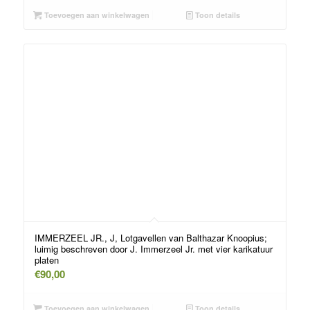
Toevoegen aan winkelwagen
Toon details
IMMERZEEL JR., J, Lotgavellen van Balthazar Knoopius;
luimig beschreven door J. Immerzeel Jr. met vier karikatuur
platen
€
90,00
Toevoegen aan winkelwagen
Toon details