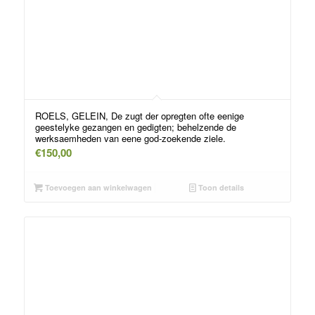
ROELS, GELEIN, De zugt der opregten ofte eenige
geestelyke gezangen en gedigten; behelzende de
werksaemheden van eene god-zoekende ziele.
€
150,00
Toevoegen aan winkelwagen
Toon details