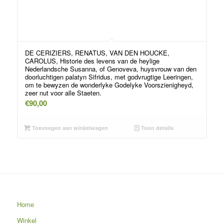
DE CERIZIERS, RENATUS, VAN DEN HOUCKE,
CAROLUS, Historie des levens van de heylige
Nederlandsche Susanna, of Genoveva, huysvrouw van den
doorluchtigen palatyn Sifridus, met godvrugtige Leeringen,
om te bewyzen de wonderlyke Godelyke Voorszienigheyd,
zeer nut voor alle Staeten.
€
90,00
Toevoegen aan winkelwagen
Toon details
Home
Winkel