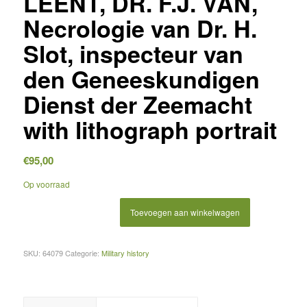
LEENT, DR. F.J. VAN,
Necrologie van Dr. H.
Slot, inspecteur van
den Geneeskundigen
Dienst der Zeemacht
with lithograph portrait
€
95,00
Op voorraad
Toevoegen aan winkelwagen
SKU:
64079
Categorie:
Military history