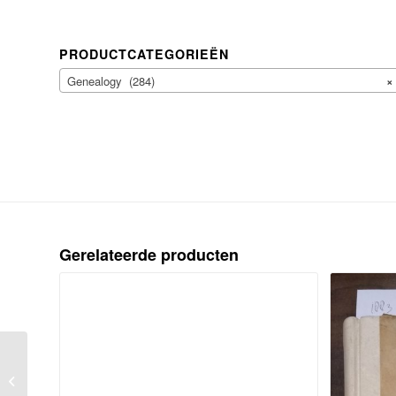
PRODUCTCATEGORIEËN
Genealogy (284)
×
Gerelateerde producten
VITRINGA, A.J., Een gezellige avond
in een geleerd genootschap / door