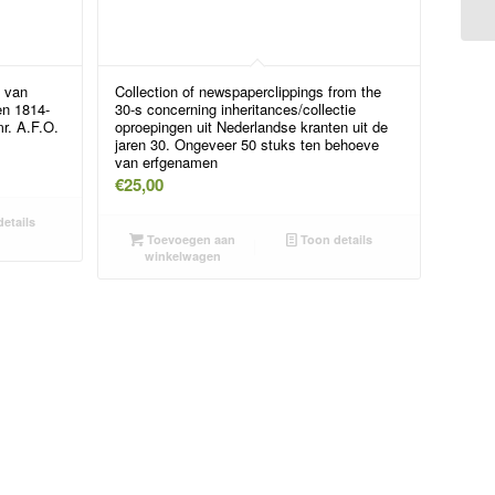
Ta
 van
Collection of newspaperclippings from the
en 1814-
30-s concerning inheritances/collectie
mr. A.F.O.
oproepingen uit Nederlandse kranten uit de
jaren 30. Ongeveer 50 stuks ten behoeve
van erfgenamen
€
25,00
etails
Toevoegen aan
Toon details
winkelwagen