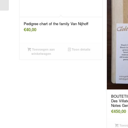
iemand,...
Pedigree chart of the family Van Nijhoff
€
40,00
Toevoegen aan
Toon details
winkelwagen
BOUTETIE
Des Villa
Notes Gen
€
450,00
Toevo