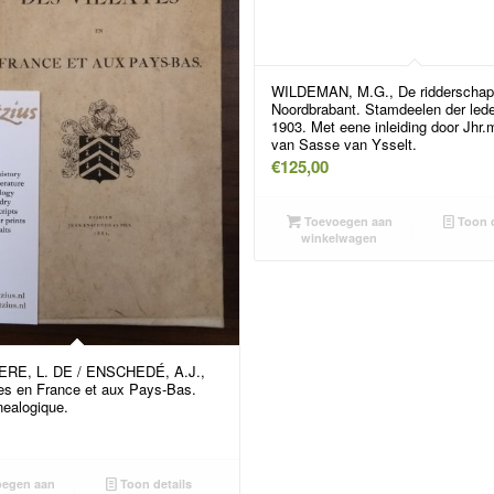
WILDEMAN, M.G., De ridderschap
Noordbrabant. Stamdeelen der led
1903. Met eene inleiding door Jhr.
van Sasse van Ysselt.
€
125,00
Toevoegen aan
Toon d
winkelwagen
RE, L. DE / ENSCHEDÉ, A.J.,
tes en France et aux Pays-Bas.
ealogique.
egen aan
Toon details