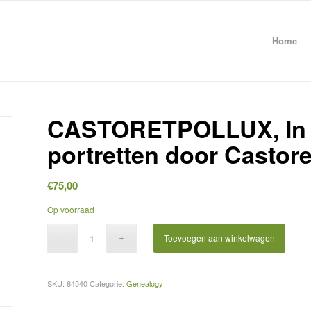
Home
CASTORETPOLLUX, In 
portretten door Castore
€
75,00
Op voorraad
Toevoegen aan winkelwagen
SKU:
64540
Categorie:
Genealogy