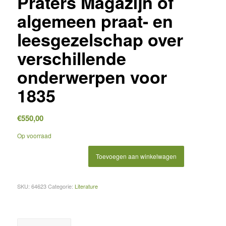
Praters Magazijn of
algemeen praat- en
leesgezelschap over
verschillende
onderwerpen voor
1835
€
550,00
Op voorraad
Toevoegen aan winkelwagen
SKU:
64623
Categorie:
Literature