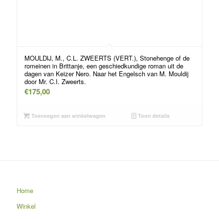
MOULDIJ, M., C.L. ZWEERTS (VERT.), Stonehenge of de
romeinen in Brittanje, een geschiedkundige roman uit de
dagen van Keizer Nero. Naar het Engelsch van M. Mouldij
door Mr. C.I. Zweerts.
€
175,00
Toevoegen aan winkelwagen
Toon details
Home
Winkel