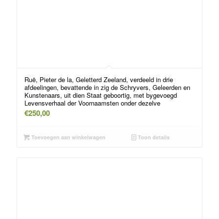
Ruë, Pieter de la, Geletterd Zeeland, verdeeld in drie
afdeelingen, bevattende in zig de Schryvers, Geleerden en
Kunstenaars, uit dien Staat geboortig, met bygevoegd
Levensverhaal der Voornaamsten onder dezelve
€
250,00
Toevoegen aan winkelwagen
Toon details