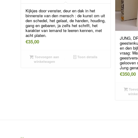
Kijkjes door venster, deur en dak in het
binnenste van den mensch : de kunst om uit
den schedel, het gelaat, de handen, houding,
gang en gebaren, ja zelfs het schrift, het
karakter van iemand te leeren kennen, met
acht platen.
JUNG, DR
€
35,00
geestenkun
en den bi
vraag: Wa
Toevoegen aan
Toon details
geestversc
winkelwagen
gelooven 
Jung gena
€
350,00
Toevo
winke