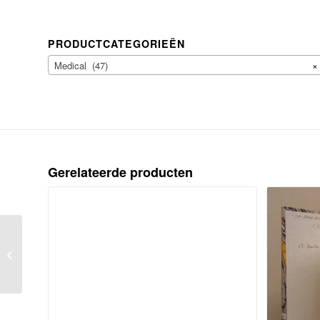
PRODUCTCATEGORIEËN
Medical (47)
×
Gerelateerde producten
Letter by Gemeente-Bestuur van
Haarlem dated 9 october 1893 to
M.G. Wildeman...