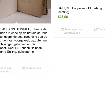
BALT, M., Uw persoonlijk belang, 
inenting)
€
45,00
. JOHANN HEINRICH, Theorie der
Toevoegen aan
Toon d
de : in eene op de natuur, de rede
winkelwagen
jbel gegronde beantwoording van de
t men van voorgevoel, gezigten en
hijningen gelooven en niet
moet. Door Dr. Johann Heinrich
amd Stilling, geheime ho
egen aan
Toon details
lwagen