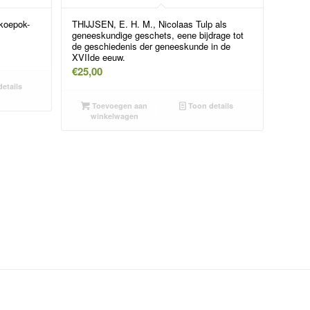
(koepok-
THIJJSEN, E. H. M., Nicolaas Tulp als
geneeskundige geschets, eene bijdrage tot
de geschiedenis der geneeskunde in de
XVIIde eeuw.
€
25,00
etails
Toevoegen aan
Toon details
winkelwagen