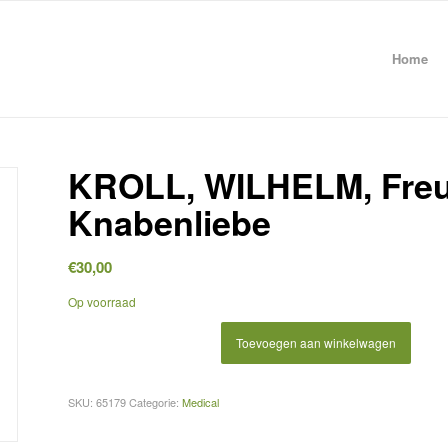
Home
KROLL, WILHELM, Freu
Knabenliebe
€
30,00
Op voorraad
Toevoegen aan winkelwagen
SKU:
65179
Categorie:
Medical