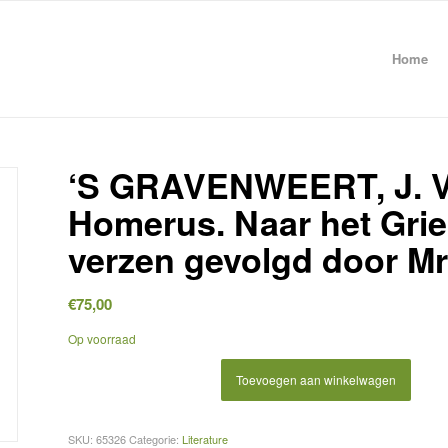
Home
‘S GRAVENWEERT, J. V
Homerus. Naar het Gri
verzen gevolgd door Mr.
€
75,00
Op voorraad
Toevoegen aan winkelwagen
SKU:
65326
Categorie:
Literature