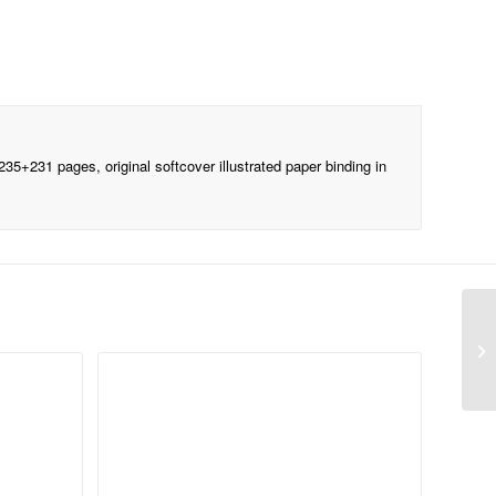
5+231 pages, original softcover illustrated paper binding in
JO
Ve
G.