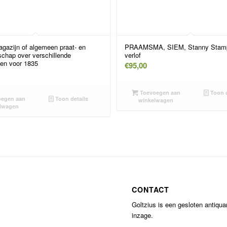
agazijn of algemeen praat- en
PRAAMSMA, SIEM, Stanny Stam
schap over verschillende
verlof
en voor 1835
€
95,00
Toevoegen aan
Toon d
egen aan
Toon details
winkelwagen
lwagen
CONTACT
Goltzius is een gesloten antiqu
inzage.