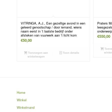
VITRINGA, A.J., Een gezellige avond in een
Praters M
geleerd genootschap / door iemand, wiens
leesgezel
naam eerst in ’t laatste bedrijf onder
onderwerp
afsteken van vuurwerk aan ’t licht kom
€
550,00
€
50,00
Toevo
winke
Toevoegen aan
Toon details
winkelwagen
Home
Winkel
Winkelmand