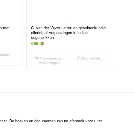
p met
C. van der Vijver Letter- en geschiedkundig
allerlei; of verpoozingen in ledige
oogenblikken
€
65,00
etails
Toevoegen aan
Toon details
winkelwagen
ariaat. De boeken en documenten zijn na afspraak voor u ter