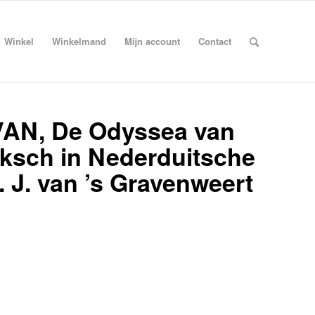
Winkel
Winkelmand
Mijn account
Contact
AN, De Odyssea van
eksch in Nederduitsche
 J. van ’s Gravenweert