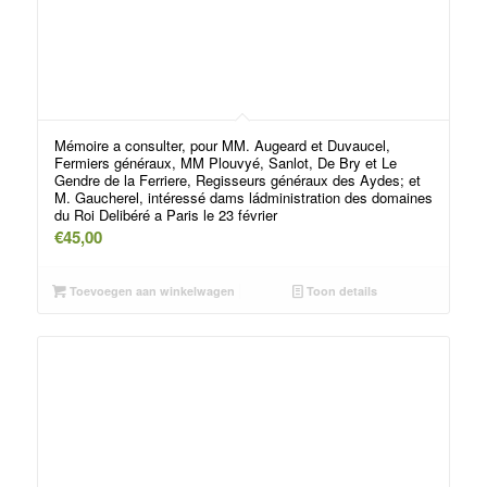
Mémoire a consulter, pour MM. Augeard et Duvaucel,
Fermiers généraux, MM Plouvyé, Sanlot, De Bry et Le
Gendre de la Ferriere, Regisseurs généraux des Aydes; et
M. Gaucherel, intéressé dams ládministration des domaines
du Roi Delibéré a Paris le 23 février
€
45,00
Toevoegen aan winkelwagen
Toon details