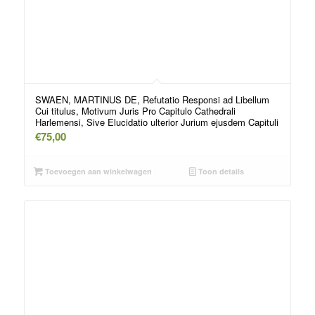
SWAEN, MARTINUS DE, Refutatio Responsi ad Libellum
Cui titulus, Motivum Juris Pro Capitulo Cathedrali
Harlemensi, Sive Elucidatio ulterior Jurium ejusdem Capituli
€
75,00
Toevoegen aan winkelwagen
Toon details