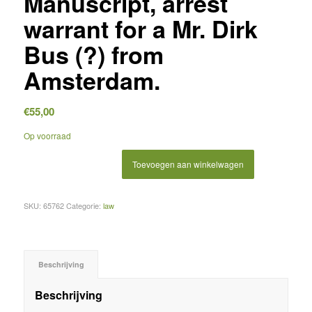
Manuscript, arrest
warrant for a Mr. Dirk
Bus (?) from
Amsterdam.
€
55,00
Op voorraad
Toevoegen aan winkelwagen
SKU:
65762
Categorie:
law
Beschrijving
Beschrijving