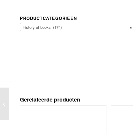
PRODUCTCATEGORIEËN
History of books (174)
×
Naamlijst der overledenen en
Gerelateerde producten
gehuwden benevens het getal der
geborenen, binnen...