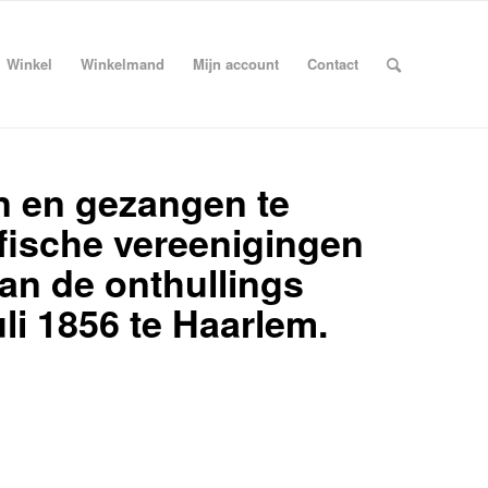
Winkel
Winkelmand
Mijn account
Contact
n en gezangen te
fische vereenigingen
an de onthullings
li 1856 te Haarlem.