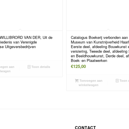
WILLIBRORD VAN DER, Uit de
Catalogus Boekerij verbonden aan 
iedenis van Verenigde
Museum van Kunstnijverheid Haar
se Uitgeversbedrijven
Eerste deel, afdeeling Bouwkunst 
versiering, Tweede deel, afdeeling 
en Beeldhouwkunst, Derde deel, af
Boek- en Plaatwerken
€
125,00
egen aan
Toon details
lwagen
Toevoegen aan
Toon d
winkelwagen
CONTACT