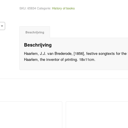
SKU:
65834
Categorie:
History of books
Beschrijving
Beschrijving
Haarlem, J.J. van Brederode, [1856], festive songtexts for the
Haarlem, the inventor of printing. 18x11cm.