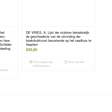
het
DE VRIES, A, Lijst der stukken betrekkelijk
lem,
de geschiedenis van de uitvinding der
en hare
boekdrukkunst berustende op het raadhuis te
Schilder-
Haarlem
deeling
€
35,00
Toevoegen aan
Toon details
winkelwagen
etails