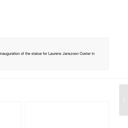
 inauguration of the statue for Laurens Janszoon Coster in
MO
ty
Ha