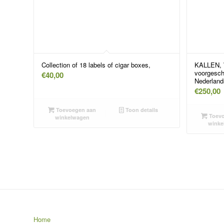
Collection of 18 labels of cigar boxes,
KALLEN, 
voorgesch
€
40,00
Nederland
€
250,00
Toevoegen aan
Toon details
Toevo
winkelwagen
winke
Home