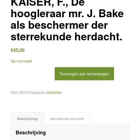
KAISER, F., De
hoogleraar mr. J. Bake
als beschermer der
sterrekunde herdacht.
€
45,00
Op voorraad
Toevoegen aan winkelwagen
SKU:
66119
Categorie:
pamphlets
Beschrijving
Aanvullende informatie
Beschrijving