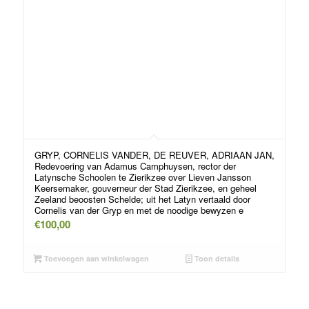
GRYP, CORNELIS VANDER, DE REUVER, ADRIAAN JAN,
Redevoering van Adamus Camphuysen, rector der
Latynsche Schoolen te Zierikzee over Lieven Jansson
Keersemaker, gouverneur der Stad Zierikzee, en geheel
Zeeland beoosten Schelde; uit het Latyn vertaald door
Cornelis van der Gryp en met de noodige bewyzen e
€
100,00
Toevoegen aan winkelwagen
Toon details