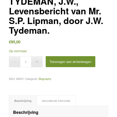
TYDEMAN, J.W.,
Levensbericht van Mr.
S.P. Lipman, door J.W.
Tydeman.
€
95,00
Op voorraad
Toevoegen aan winkelwagen
SKU:
66541
Categorie:
Biography
Beschrijving
Aanvullende informatie
Beschrijving