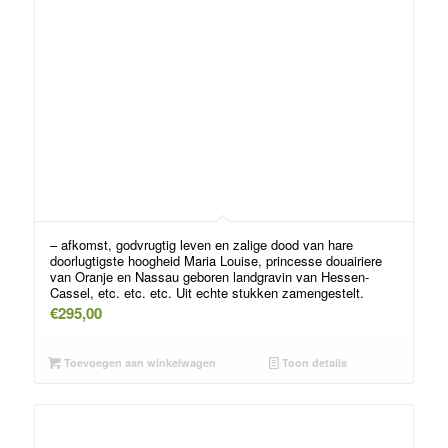
– afkomst, godvrugtig leven en zalige dood van hare
doorlugtigste hoogheid Maria Louise, princesse douairiere
van Oranje en Nassau geboren landgravin van Hessen-
Cassel, etc. etc. etc. Uit echte stukken zamengestelt.
€
295,00
Toevoegen aan winkelwagen
Toon details