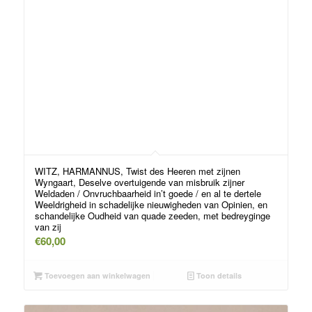
WITZ, HARMANNUS, Twist des Heeren met zijnen
Wyngaart, Deselve overtuigende van misbruik zijner
Weldaden / Onvruchbaarheid in’t goede / en al te dertele
Weeldrigheid in schadelijke nieuwigheden van Opinien, en
schandelijke Oudheid van quade zeeden, met bedreyginge
van zij
€
60,00
Toevoegen aan winkelwagen
Toon details