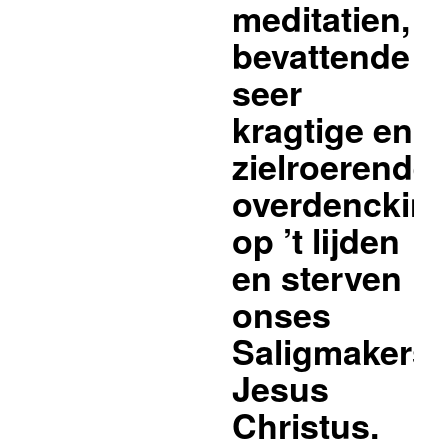
meditatien,
bevattende
seer
kragtige en
zielroerende
overdenckin
op ’t lijden
en sterven
onses
Saligmakers
Jesus
Christus.