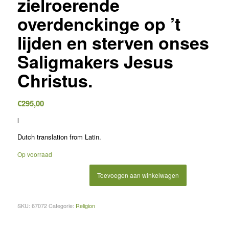
zielroerende
overdenckinge op ’t
lijden en sterven onses
Saligmakers Jesus
Christus.
€
295,00
l
Dutch translation from Latin.
Op voorraad
Toevoegen aan winkelwagen
SKU:
67072
Categorie:
Religion