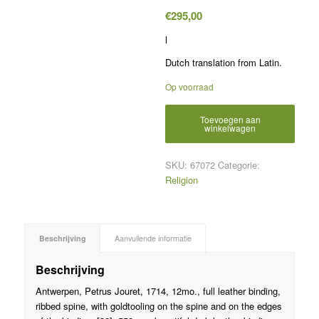
€
295,00
l
Dutch translation from Latin.
Op voorraad
Toevoegen aan
winkelwagen
SKU:
67072
Categorie:
Religion
Beschrijving
Aanvullende informatie
Beschrijving
Antwerpen, Petrus Jouret, 1714, 12mo., full leather binding,
ribbed spine, with goldtooling on the spine and on the edges