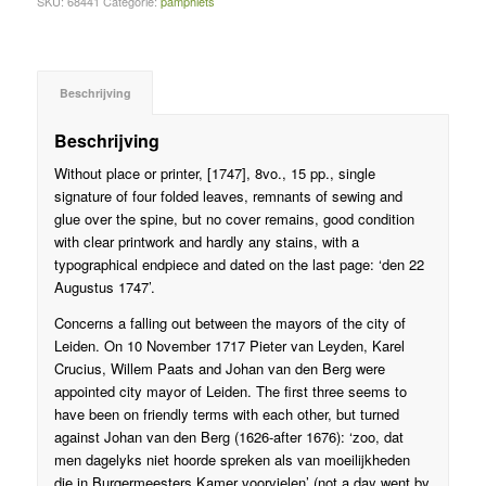
SKU:
68441
Categorie:
pamphlets
Beschrijving
Beschrijving
Without place or printer, [1747], 8vo., 15 pp., single
signature of four folded leaves, remnants of sewing and
glue over the spine, but no cover remains, good condition
with clear printwork and hardly any stains, with a
typographical endpiece and dated on the last page: ‘den 22
Augustus 1747’.
Concerns a falling out between the mayors of the city of
Leiden. On 10 November 1717 Pieter van Leyden, Karel
Crucius, Willem Paats and Johan van den Berg were
appointed city mayor of Leiden. The first three seems to
have been on friendly terms with each other, but turned
against Johan van den Berg (1626-after 1676): ‘zoo, dat
men dagelyks niet hoorde spreken als van moeilijkheden
die in Burgermeesters Kamer voorvielen’ (not a day went by