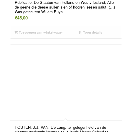
Publicatie. De Staaten van Holland en Westvriesland, Alle
de geene die deese sullen sien of hooren leesen salut: (…)
Was geteekent Willem Buys.
€
45,00
Toevoegen aan winkelwagen
Toon details
HOUTEN, J.J. VAN, Lierzang, ter gelegenheid van de
plegtige wederinhuldiging van ’s lands Hooge School te