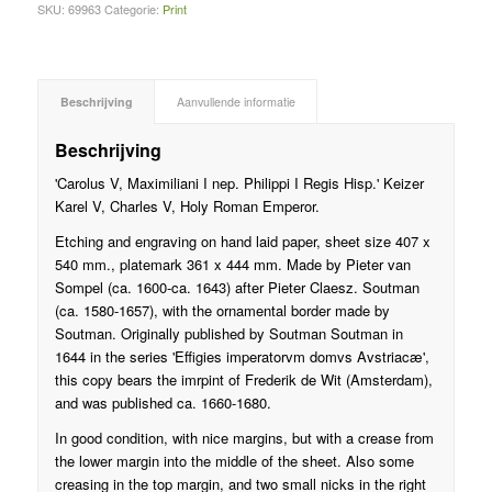
SKU:
69963
Categorie:
Print
Beschrijving
Aanvullende informatie
Beschrijving
'Carolus V, Maximiliani I nep. Philippi I Regis Hisp.' Keizer
Karel V, Charles V, Holy Roman Emperor.
Etching and engraving on hand laid paper, sheet size 407 x
540 mm., platemark 361 x 444 mm. Made by Pieter van
Sompel (ca. 1600-ca. 1643) after Pieter Claesz. Soutman
(ca. 1580-1657), with the ornamental border made by
Soutman. Originally published by Soutman Soutman in
1644 in the series 'Effigies imperatorvm domvs Avstriacæ',
this copy bears the imrpint of Frederik de Wit (Amsterdam),
and was published ca. 1660-1680.
In good condition, with nice margins, but with a crease from
the lower margin into the middle of the sheet. Also some
creasing in the top margin, and two small nicks in the right