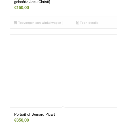
geboórte Jesu Christi]
€
150,00
Toevoegen aan winkelwagen
Toon details
Portrait of Bernard Picart
€
350,00