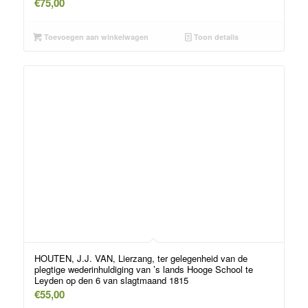
€
75,00
Toevoegen aan winkelwagen
Toon details
HOUTEN, J.J. VAN, Lierzang, ter gelegenheid van de
plegtige wederinhuldiging van ’s lands Hooge School te
Leyden op den 6 van slagtmaand 1815
€
55,00