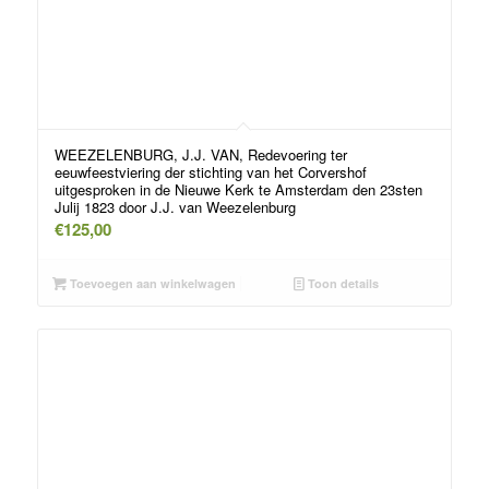
WEEZELENBURG, J.J. VAN, Redevoering ter
eeuwfeestviering der stichting van het Corvershof
uitgesproken in de Nieuwe Kerk te Amsterdam den 23sten
Julij 1823 door J.J. van Weezelenburg
€
125,00
Toevoegen aan winkelwagen
Toon details