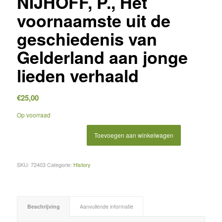
NIJHOFF, P., Het
voornaamste uit de
geschiedenis van
Gelderland aan jonge
lieden verhaald
€
25,00
Op voorraad
Toevoegen aan winkelwagen
SKU:
72403
Categorie:
History
Beschrijving
Aanvullende informatie