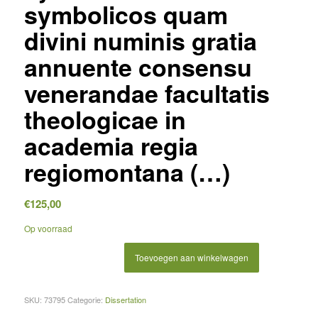
symbolicos quam
divini numinis gratia
annuente consensu
venerandae facultatis
theologicae in
academia regia
regiomontana (…)
€
125,00
Op voorraad
Toevoegen aan winkelwagen
SKU:
73795
Categorie:
Dissertation