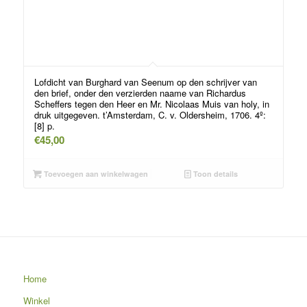
Lofdicht van Burghard van Seenum op den schrijver van
den brief, onder den verzierden naame van Richardus
Scheffers tegen den Heer en Mr. Nicolaas Muis van holy, in
druk uitgegeven. t’Amsterdam, C. v. Oldersheim, 1706. 4º:
[8] p.
€
45,00
Toevoegen aan winkelwagen
Toon details
Home
Winkel