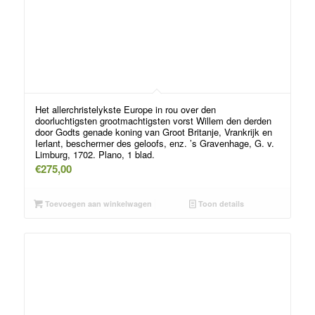
Het allerchristelykste Europe in rou over den
doorluchtigsten grootmachtigsten vorst Willem den derden
door Godts genade koning van Groot Britanje, Vrankrijk en
Ierlant, beschermer des geloofs, enz. ’s Gravenhage, G. v.
Limburg, 1702. Plano, 1 blad.
€
275,00
Toevoegen aan winkelwagen
Toon details