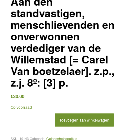
Aan den
standvastigen,
menschlievenden en
onverwonnen
verdediger van de
Willemstad [= Carel
Van boetzelaer]. z.p.,
z.j. 8º: [3] p.
€
30,00
Op voorraad
Toevoegen aan winkelwagen
SKU:
10143
Categorie:
Gelegenheidspoëzie