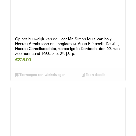
Op het huuwelijk van de Heer Mr. Simon Muis van holy,
Heeren Arentszoon en Jongkvrouw Anna Elisabeth De witt,
Heeren Cornelisdochter, vereenigd in Dordrecht den 22. van
zoomermaand 1688. z.p. 2º: [8] p.
€
225,00
Toevoegen aan winkelwagen
Toon details