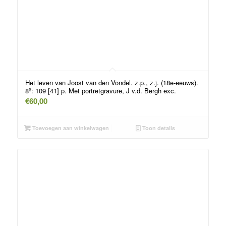
Het leven van Joost van den Vondel. z.p., z.j. (18e-eeuws).
8º: 109 [41] p. Met portretgravure, J v.d. Bergh exc.
€
60,00
Toevoegen aan winkelwagen
Toon details