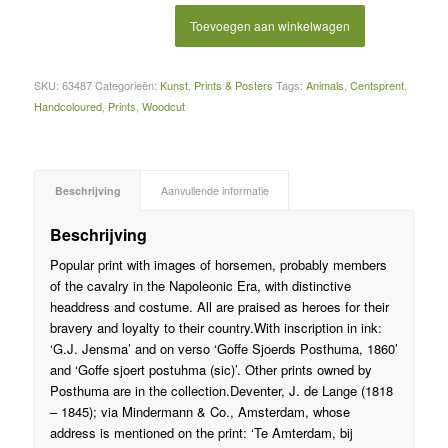
Toevoegen aan winkelwagen
SKU:
63487
Categorieën:
Kunst
,
Prints & Posters
Tags:
Animals
,
Centsprent
,
Handcoloured
,
Prints
,
Woodcut
Beschrijving
Aanvullende informatie
Beschrijving
Popular print with images of horsemen, probably members
of the cavalry in the Napoleonic Era, with distinctive
headdress and costume. All are praised as heroes for their
bravery and loyalty to their country.With inscription in ink:
‘G.J. Jensma’ and on verso ‘Goffe Sjoerds Posthuma, 1860’
and ‘Goffe sjoert postuhma (sic)’. Other prints owned by
Posthuma are in the collection.Deventer, J. de Lange (1818
– 1845); via Mindermann & Co., Amsterdam, whose
address is mentioned on the print: ‘Te Amterdam, bij