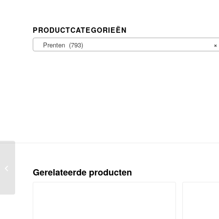
PRODUCTCATEGORIEËN
Prenten (793)
×
BEELEDWERK BOVEN DE LYST
DER ZYGEVELD. [Afbeeldingen van
Gerelateerde producten
den Schouwburg te Amsterdam,...