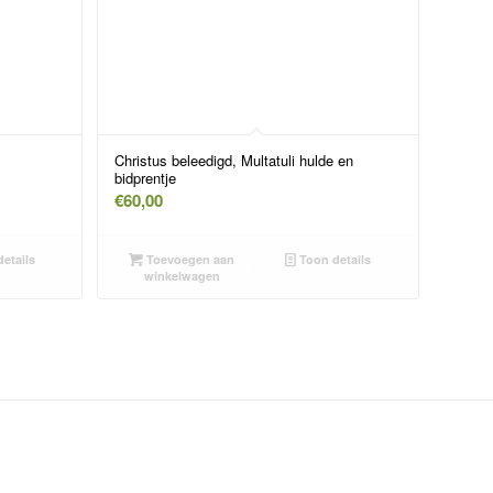
Christus beleedigd, Multatuli hulde en
bidprentje
€
60,00
etails
Toevoegen aan
Toon details
winkelwagen