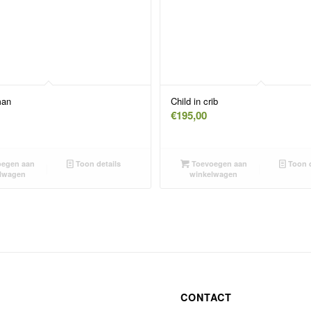
man
Child in crib
€
195,00
egen aan
Toon details
Toevoegen aan
Toon d
lwagen
winkelwagen
CONTACT