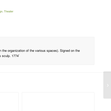
gn
,
Theater
 the organization of the various spaces). Signed on the
es sculp. 1774′
De
ro
va