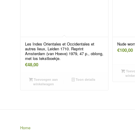
Les Indes Orientales et Occidentales et
Nude wo
autres lieux, Leiden 1710. Reprint
€
100,00
Amsterdam (van Hoeve) 1979, 47 p., oblong,
met los tekstboekje.
€
48,00
Toevo
winke
Toevoegen aan
Toon details
winkelwagen
Home