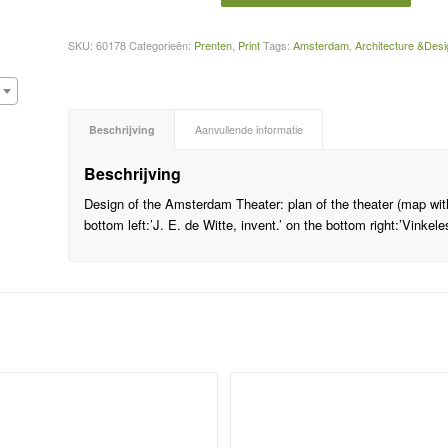
SKU:
60178
Categorieën:
Prenten
,
Print
Tags:
Amsterdam
,
Architecture &Desi
Beschrijving
Aanvullende informatie
Beschrijving
Design of the Amsterdam Theater: plan of the theater (map with
bottom left:’J. E. de Witte, invent.’ on the bottom right:’Vinkel