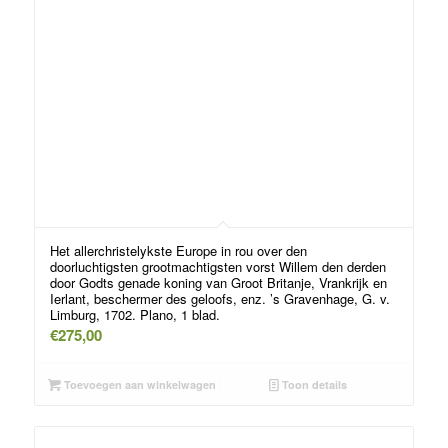
Het allerchristelykste Europe in rou over den
doorluchtigsten grootmachtigsten vorst Willem den derden
door Godts genade koning van Groot Britanje, Vrankrijk en
Ierlant, beschermer des geloofs, enz. ’s Gravenhage, G. v.
Limburg, 1702. Plano, 1 blad.
€
275,00
Toevoegen aan winkelwagen
Toon details