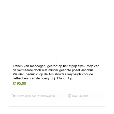
Tranen van medoogen, gestort op het afgrijselyck moy van
de vermaerde doch niet minder geachte poeet Jacobus
Visvliet, gedruckt op de Amisfoortse keybergh voor de
liefhebbers van de poesy. z.j. Plano, 1 p.
€
195,00
Toevoegen aan winkelwagen
Toon details