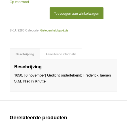
Op voorraad
Toevoegen aan winkelwagen
SKU:
9286
Categorie:
Gelegenheidspoëzie
Beschrijving
Aanvullende informatie
Beschrijving
1650, [6 november] Gedicht ondertekend: Frederick Iaenen
S.M. Niet in Knuttel
Gerelateerde producten