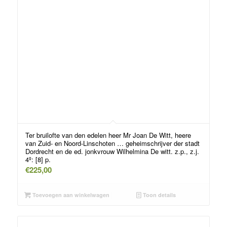
Ter bruilofte van den edelen heer Mr Joan De Witt, heere
van Zuid- en Noord-Linschoten … geheimschrijver der stadt
Dordrecht en de ed. jonkvrouw Wilhelmina De witt. z.p., z.j.
4º: [8] p.
€
225,00
Toevoegen aan winkelwagen
Toon details