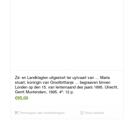
Zé- en Landklagten uitgestort ter uytvaart van … Maria
stuart, koningin van Grootbrittanje … begraaven binnen
Londen op den 15. van lentemaand des jaars 1695. Utrecht,
Gerrit Muntendam, 1695. 4º: 12 p.
€
95,00
Toevoegen aan winkelwagen
Toon details