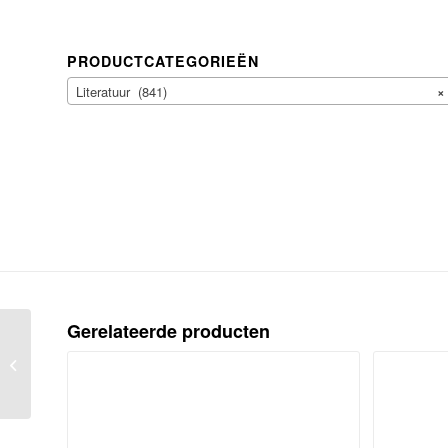
PRODUCTCATEGORIEËN
Literatuur (841)
×
Gerelateerde producten
Anecdotes voor menschenvrienden.
Leiden, L. Herdingh & zoon [1793]