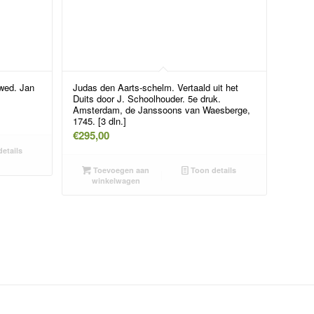
 wed. Jan
Judas den Aarts-schelm. Vertaald uit het
Duits door J. Schoolhouder. 5e druk.
Amsterdam, de Janssoons van Waesberge,
1745. [3 dln.]
€
295,00
etails
Toevoegen aan
Toon details
winkelwagen