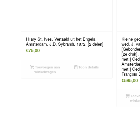
Hilary St. Ives. Vertaald uit het Engels.
Kleine ged
Amsterdam, J.D. Sybrandi, 1872. [2 delen]
wed. J. v
[Gebonden
€
75,00
[2e druk].
met:] Gedi
Amsterdam
Toevoegen aan
Toon details
met:] Ged
winkelwagen
François 
€
595,00
Toevo
winke