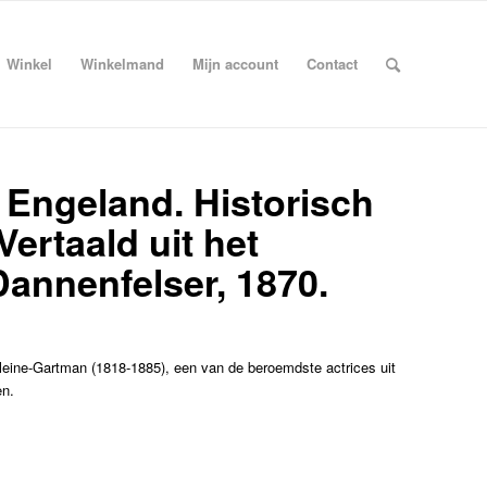
Winkel
Winkelmand
Mijn account
Contact
 Engeland. Historisch
Vertaald uit het
 Dannenfelser, 1870.
leine-Gartman (1818-1885), een van de beroemdste actrices uit
en.