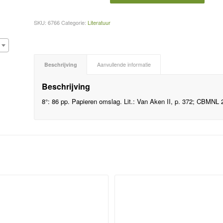
SKU:
6766
Categorie:
Literatuur
Beschrijving
Aanvullende informatie
Beschrijving
8°: 86 pp. Papieren omslag. Lit.: Van Aken II, p. 372; CBMNL