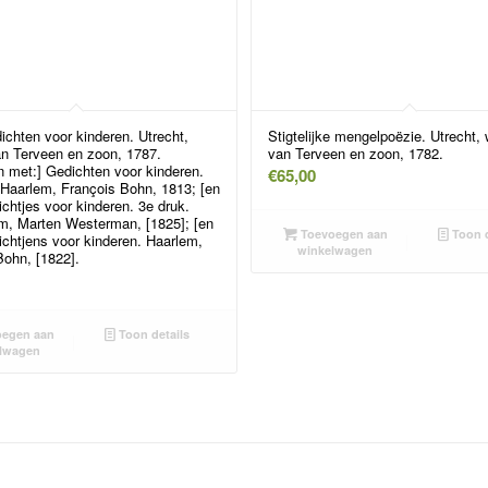
ichten voor kinderen. Utrecht,
Stigtelijke mengelpoëzie. Utrecht,
an Terveen en zoon, 1787.
van Terveen en zoon, 1782.
 met:] Gedichten voor kinderen.
€
65,00
 Haarlem, François Bohn, 1813; [en
chtjes voor kinderen. 3e druk.
, Marten Westerman, [1825]; [en
Toevoegen aan
Toon d
ichtjens voor kinderen. Haarlem,
winkelwagen
Bohn, [1822].
egen aan
Toon details
lwagen