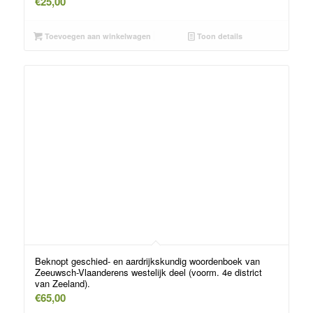
€
25,00
Toevoegen aan winkelwagen
Toon details
Beknopt geschied- en aardrijkskundig woordenboek van
Zeeuwsch-Vlaanderens westelijk deel (voorm. 4e district
van Zeeland).
€
65,00