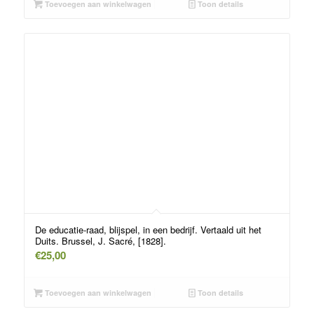
Toevoegen aan winkelwagen
Toon details
De educatie-raad, blijspel, in een bedrijf. Vertaald uit het
Duits. Brussel, J. Sacré, [1828].
€
25,00
Toevoegen aan winkelwagen
Toon details