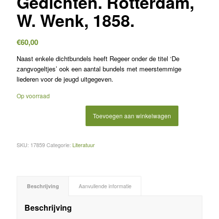
Gedichten. Rotterdam,
W. Wenk, 1858.
€
60,00
Naast enkele dichtbundels heeft Regeer onder de titel ‘De
zangvogeltjes’ ook een aantal bundels met meerstemmige
liederen voor de jeugd uitgegeven.
Op voorraad
Toevoegen aan winkelwagen
SKU:
17859
Categorie:
Literatuur
Beschrijving
Aanvullende informatie
Beschrijving