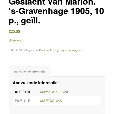
Geslacht Van Marion.
‘s-Gravenhage 1905, 10
p., geïll.
€
25,00
Uitverkocht
SKU:
4116
Categorieën:
Boeken
,
Overig
Tag:
Genealogieën
Aanvullende informatie
Aanvullende informatie
AUTEUR
Marion, N.A.J. van
FAMILIE
MARION, VAN