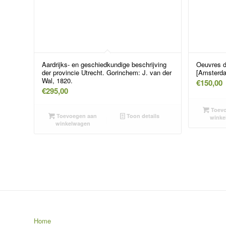
Aardrijks- en geschiedkundige beschrijving
Oeuvres di
der provincie Utrecht. Gorinchem: J. van der
[Amsterdam
Wal, 1820.
€
150,00
€
295,00
Toevo
Toevoegen aan
Toon details
winke
winkelwagen
Home