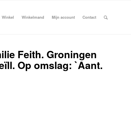
Winkel
Winkelmand
Mijn account
Contact
ilie Feith. Groningen
geïll. Op omslag: `Aant.