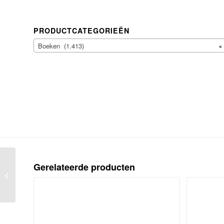
PRODUCTCATEGORIEËN
Boeken (1.413)
×
De Famfaf, huisorgaan van de
Gerelateerde producten
families Fafié, Van Teeseling, Petri,
Gerritsen....