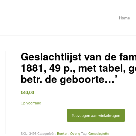
Home
Geslachtlijst van de fam
1881, 49 p., met tabel, 
betr. de geboorte…’
€
40,00
Op voorraad
Toevoegen aan winkelwagen
SKU:
3496
Categorieën:
Boeken
,
Overig
Tag:
Genealogieën