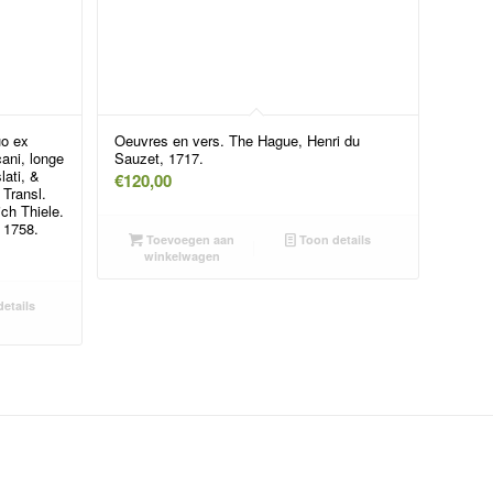
uo ex
Oeuvres en vers. The Hague, Henri du
cani, longe
Sauzet, 1717.
lati, &
€
120,00
. Transl.
ich Thiele.
, 1758.
Toevoegen aan
Toon details
winkelwagen
etails