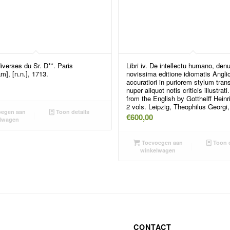
verses du Sr. D**. Paris
Libri iv. De intellectu humano, den
], [n.n.], 1713.
novissima editione idiomatis Angli
accuratiori in puriorem stylum trans
nuper aliquot notis criticis illustrati
from the English by Gotthelff Heinr
2 vols. Leipzig, Theophilus Georgi
egen aan
Toon details
€
600,00
lwagen
Toevoegen aan
Toon d
winkelwagen
CONTACT