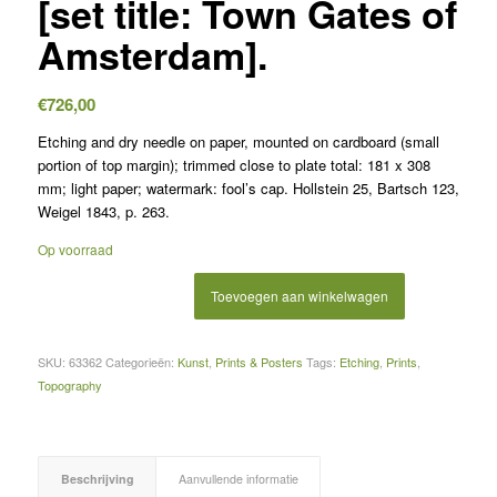
[set title: Town Gates of
Amsterdam].
€
726,00
Etching and dry needle on paper, mounted on cardboard (small
portion of top margin); trimmed close to plate total: 181 x 308
mm; light paper; watermark: fool’s cap. Hollstein 25, Bartsch 123,
Weigel 1843, p. 263.
Op voorraad
Toevoegen aan winkelwagen
SKU:
63362
Categorieën:
Kunst
,
Prints & Posters
Tags:
Etching
,
Prints
,
Topography
Beschrijving
Aanvullende informatie