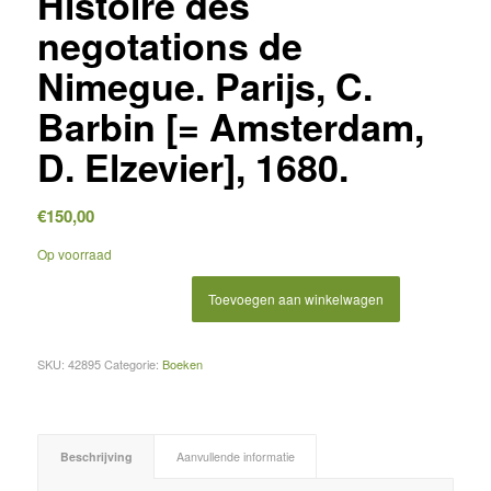
Histoire des
negotations de
Nimegue. Parijs, C.
Barbin [= Amsterdam,
D. Elzevier], 1680.
€
150,00
Op voorraad
Toevoegen aan winkelwagen
SKU:
42895
Categorie:
Boeken
Beschrijving
Aanvullende informatie