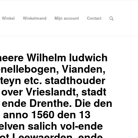
Winkel
Winkelmand
Mijn account
Contact
heere Wilhelm ludwich
enellebogen, Vianden,
lsteyn etc. stadthouder
over Vrieslandt, stadt
ende Drenthe. Die den
n anno 1560 den 13
elven salich vol-ende
tot Leewaerden, ende