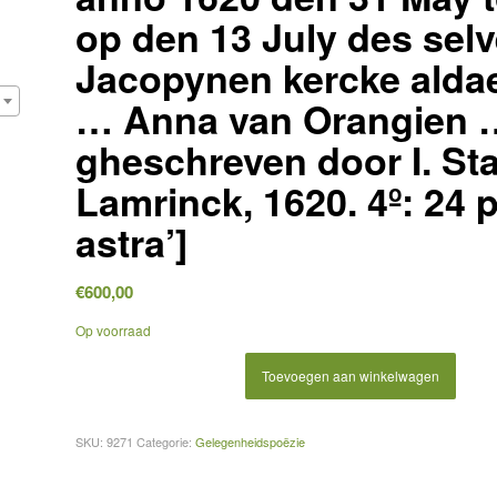
op den 13 July des selv
Jacopynen kercke aldaer
… Anna van Orangien 
gheschreven door I. Star
Lamrinck, 1620. 4º: 24 p.
astra’]
€
600,00
Op voorraad
Toevoegen aan winkelwagen
SKU:
9271
Categorie:
Gelegenheidspoëzie