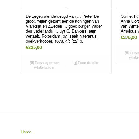
De zegepralende deugd van … Pieter De
Op het hu
groot, wijlen gezant aen de koningen van
Anna Oort
Vrankrijk en Zweden … goed burger, vader
van Winte
des vaderlands … uyt C. Dankers latijn
Arnoldus 
vertaalt. Rotterdam, by Isaak Naeranus,
€
275,00
boekverkooper, 1678. 4º: [22] p.
€
225,00
Toevo
winke
Toevoegen aan
Toon details
winkelwagen
Home