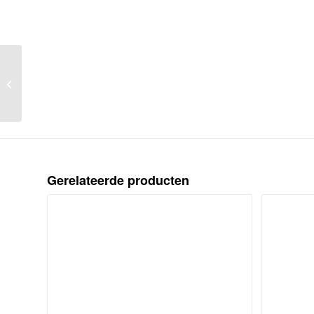
Maps of Amsterdam
(vier plattegronden van
Amsterdam).
Gerelateerde producten