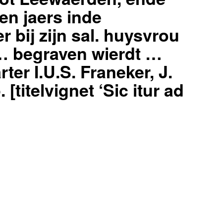
en jaers inde
 bij zijn sal. huysvrou
… begraven wierdt …
ter I.U.S. Franeker, J.
 [titelvignet ‘Sic itur ad