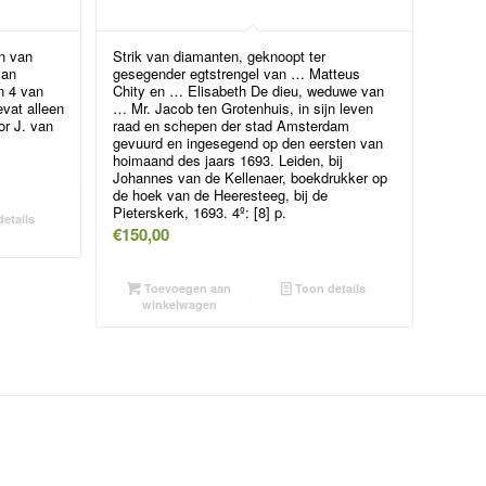
en van
Strik van diamanten, geknoopt ter
van
gesegender egtstrengel van … Matteus
n 4 van
Chity en … Elisabeth De dieu, weduwe van
evat alleen
… Mr. Jacob ten Grotenhuis, in sijn leven
or J. van
raad en schepen der stad Amsterdam
gevuurd en ingesegend op den eersten van
hoimaand des jaars 1693. Leiden, bij
Johannes van de Kellenaer, boekdrukker op
de hoek van de Heeresteeg, bij de
Pieterskerk, 1693. 4º: [8] p.
etails
€
150,00
Toevoegen aan
Toon details
winkelwagen