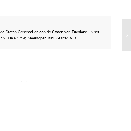
Bl
 de Staten Generaal en aan de Staten van Friesland. In het
bo
9; Tiele 1734; Kleerkoper, Bibl. Starter, V, 1
me