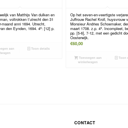
welijk van Matthijs Van dulken en
Op het seven-en-veertigste verjar
man, voltrokken t’utrecht den 31
Juffrouw Rachel Kroll, huysvrouw 
r-maand anni 1694. Utrecht,
Monsieur Andries Schoemaker, de
van den Eynden, 1694. 4º: [12] p.
maart 1708. z.p. 4º. Incompleet, b
pp. [5-6], 7-12, met een gedicht do
Oosterwijk.
€
60,00
egen aan
Toon details
lwagen
Toevoegen aan
Toon d
winkelwagen
CONTACT