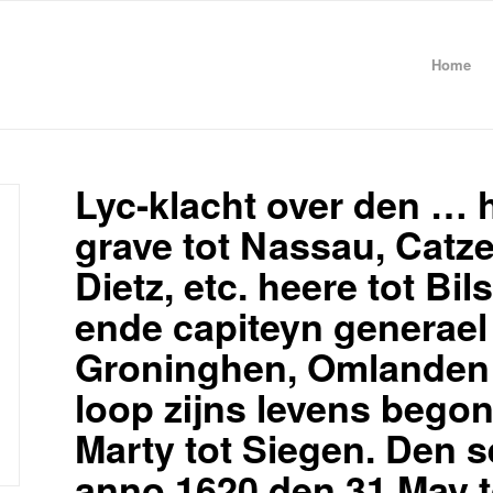
Home
Lyc-klacht over den … 
grave tot Nassau, Catz
Dietz, etc. heere tot Bi
ende capiteyn generael 
Groninghen, Omlanden 
loop zijns levens bego
Marty tot Siegen. Den s
anno 1620 den 31 May 