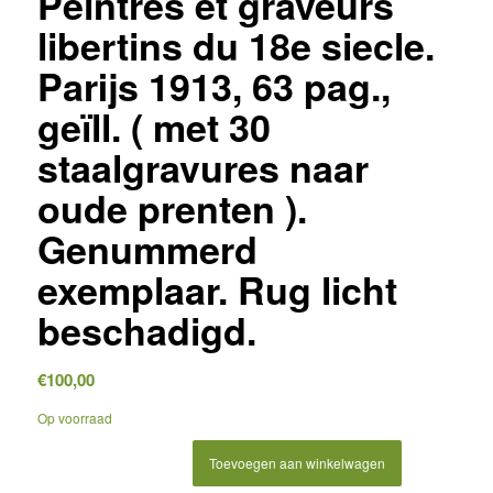
Peintres et graveurs
libertins du 18e siecle.
Parijs 1913, 63 pag.,
geïll. ( met 30
staalgravures naar
oude prenten ).
Genummerd
exemplaar. Rug licht
beschadigd.
€
100,00
Op voorraad
Toevoegen aan winkelwagen