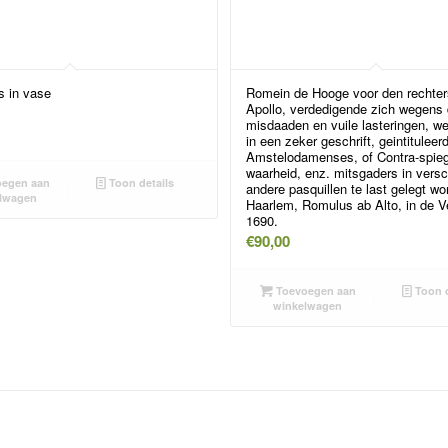
s in vase
Romein de Hooge voor den rechter
Apollo, verdedigende zich wegens
misdaaden en vuile lasteringen, w
in een zeker geschrift, geintituleer
Amstelodamenses, of Contra-spieg
waarheid, enz. mitsgaders in vers
egen aan
Toon details
andere pasquillen te last gelegt wo
lwagen
Haarlem, Romulus ab Alto, in de V
1690.
€
90,00
Toevoegen aan
Toon d
winkelwagen