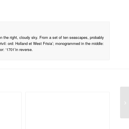
n the right, cloudy sky. From a set of ten seascapes, probably
rivil: ord: Holland et West Frisia’; monogrammed in the middle:
or: ‘1701’in reverse.
A 