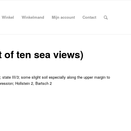
Winkel
Winkelmand
Mijn account
Contact
t of ten sea views)
 state III/3; some slight soil especially along the upper margin to
pression; Hollstein 2, Bartsch 2