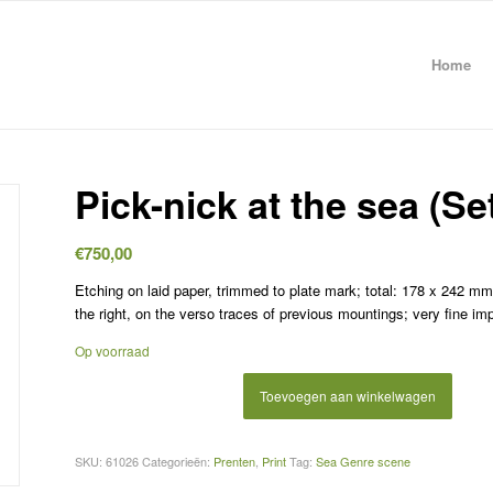
Home
Pick-nick at the sea (Se
€
750,00
Etching on laid paper, trimmed to plate mark; total: 178 x 242 mm;
the right, on the verso traces of previous mountings; very fine im
Op voorraad
Toevoegen aan winkelwagen
SKU:
61026
Categorieën:
Prenten
,
Print
Tag:
Sea Genre scene