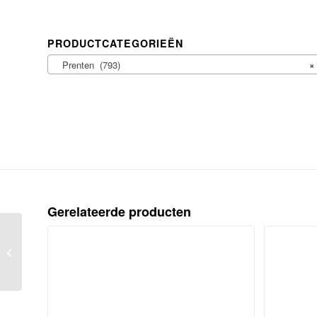
PRODUCTCATEGORIEËN
Prenten (793)
×
Gerelateerde producten
Cavalier and girl in a niche