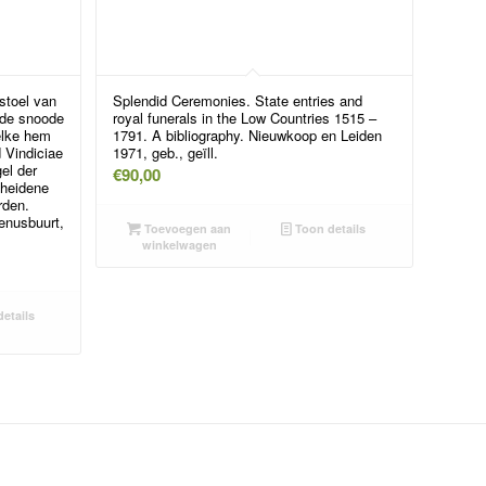
stoel van
Splendid Ceremonies. State entries and
 de snoode
royal funerals in the Low Countries 1515 –
elke hem
1791. A bibliography. Nieuwkoop en Leiden
d Vindiciae
1971, geb., geïll.
el der
€
90,00
cheidene
rden.
enusbuurt,
Toevoegen aan
Toon details
winkelwagen
etails