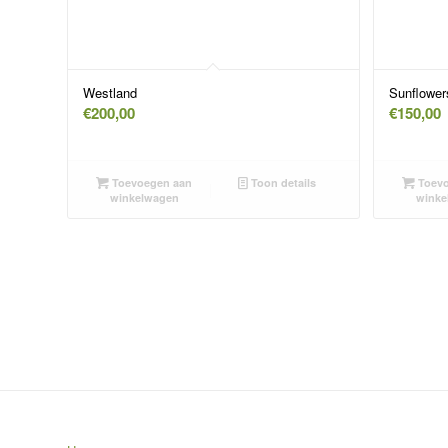
Westland
Sunflower
€
200,00
€
150,00
Toevoegen aan
Toon details
Toevo
winkelwagen
winke