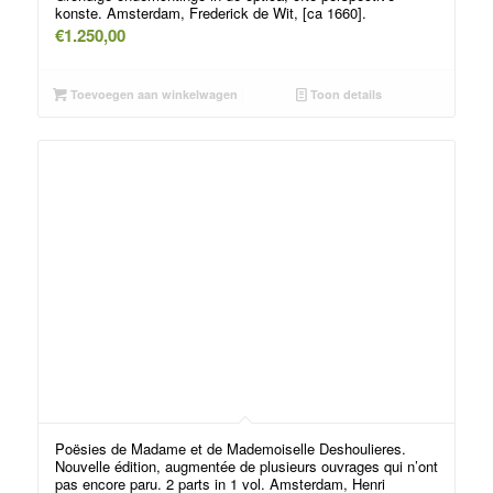
konste. Amsterdam, Frederick de Wit, [ca 1660].
€
1.250,00
Toevoegen aan winkelwagen
Toon details
Poësies de Madame et de Mademoiselle Deshoulieres.
Nouvelle édition, augmentée de plusieurs ouvrages qui n’ont
pas encore paru. 2 parts in 1 vol. Amsterdam, Henri