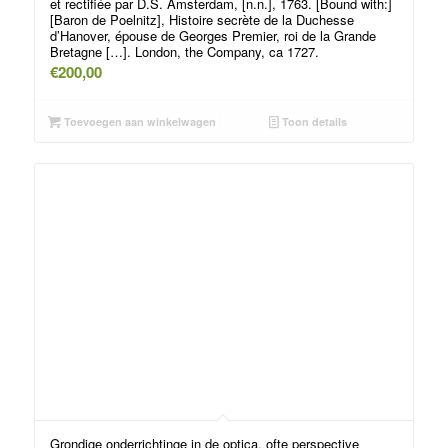
et rectifiée par D.S. Amsterdam, [n.n.], 1763. [Bound with:]
[Baron de Poelnitz], Histoire secrète de la Duchesse
d’Hanover, épouse de Georges Premier, roi de la Grande
Bretagne […]. London, the Company, ca 1727.
€
200,00
Toevoegen aan winkelwagen
Toon details
Grondige onderrichtinge in de optica, ofte perspective