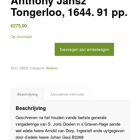
Anthony Jansz
Tongerloo, 1644. 91 pp.
€
275,00
Op voorraad
Toevoegen aan winkelwagen
SKU:
59502
Categorie:
Boeken
Beschrijving
Aanvullende informatie
Beschrijving
Geschreven na het houden vande laetste generale
vergaderinge van S. Joris Doelen in s’Graven-Hage aende
wel edele heere Arnold van Dorp. Ingestelt ende uytgegeven
door d’edele heere Johan Geul.B2268