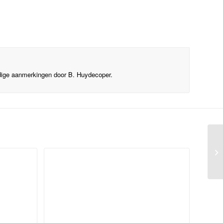
ndige aanmerkingen door B. Huydecoper.
Gl
Ge
Ha