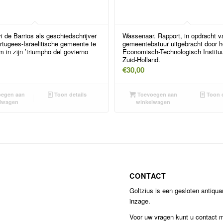
i de Barrios als geschiedschrijver
Wassenaar. Rapport, in opdracht v
rtugees-Israelitische gemeente te
gemeentebstuur uitgebracht door h
in zijn ’triumpho del govierno
Economisch-Technologisch Instituu
Zuid-Holland.
€
30,00
egen aan
Toon details
Toevoegen aan
Toon d
lwagen
winkelwagen
CONTACT
Goltzius is een gesloten antiqu
inzage.
Voor uw vragen kunt u contact