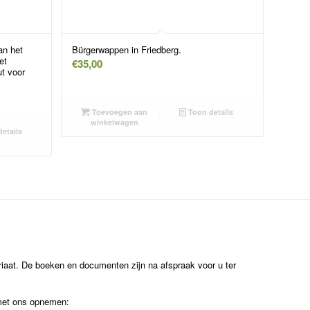
an het
Bürgerwappen in Friedberg.
et
€
35,00
t voor
Toevoegen aan
Toon details
winkelwagen
etails
ariaat. De boeken en documenten zijn na afspraak voor u ter
 met ons opnemen: