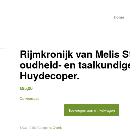
Home
Rijmkronijk van Melis S
oudheid- en taalkundig
Huydecoper.
€
95,00
Op voorraad
Toevoegen aan winkelwagen
SKU:
19182
Categorie:
Overig